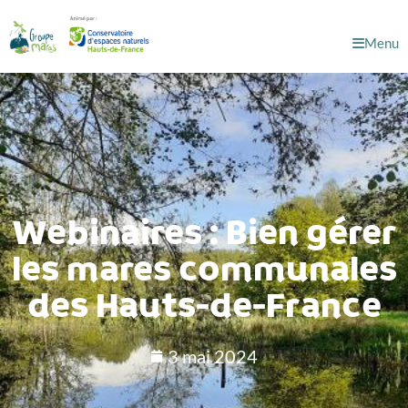
Menu
Webinaires : Bien gérer
les mares communales
des Hauts-de-France
3 mai 2024