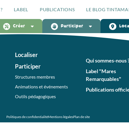
?
LABEL
PUBLICATIONS
LE BLOG TINTAMA
Créer
Participer
Loca
Localiser
Qui sommes-nous 
Participer
Label "Mares
Structures membres
Remarquables"
Animations et événements
Publications offici
Outils pédagogiques
Politiques de confidentialité
Mentions légales
Plan de site