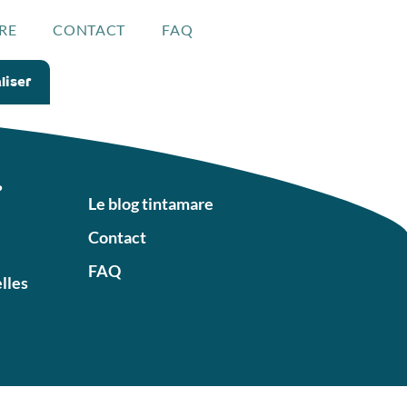
RE
CONTACT
FAQ
liser
?
Le blog tintamare
Contact
FAQ
elles