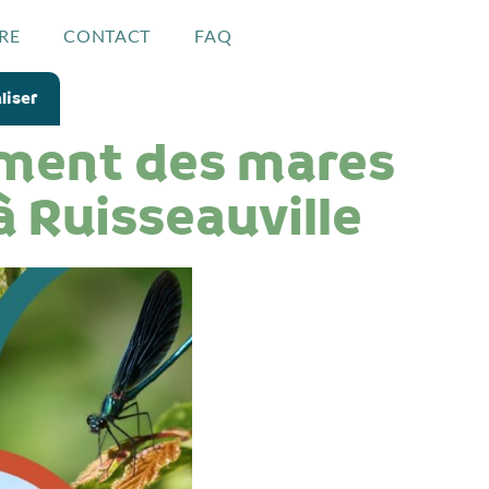
RE
CONTACT
FAQ
liser
ement des mares
à Ruisseauville