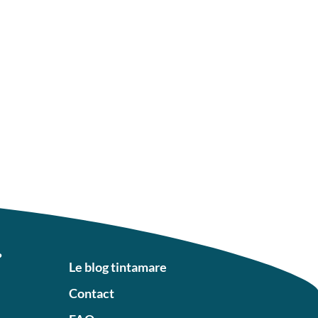
?
Le blog tintamare
Contact