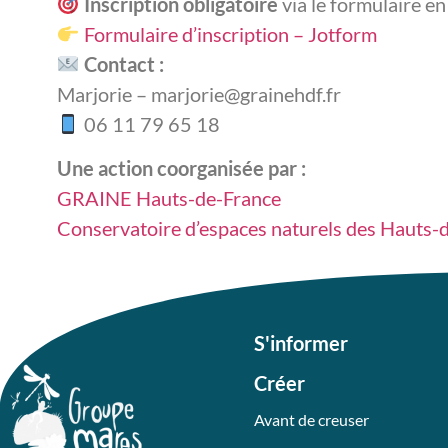
Inscription obligatoire
via le formulaire en 
Formulaire d’inscription – Jotform
Contact :
Marjorie – marjorie@grainehdf.fr
06 11 79 65 18
Une action coorganisée par :
GRAINE Hauts-de-France
Conservatoire d’espaces naturels des Hauts-
S'informer
Créer
Avant de creuser