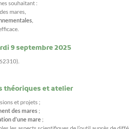
nes souhaitant :
 des mares,
onnementales
,
fficace.
rdi 9 septembre 2025
(62310).
 théoriques et atelier
sions et projets ;
ement des mares
;
ation d’une mare
;
s les aspects scientifiques de l’outil auprès de différ