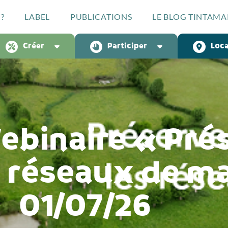
?
LABEL
PUBLICATIONS
LE BLOG TINTAMA
Créer
Participer
Loca
binaire « Prés
s réseaux de ma
01/07/26