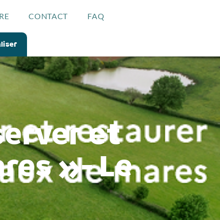
RE
CONTACT
FAQ
liser
erver et
res »- Le