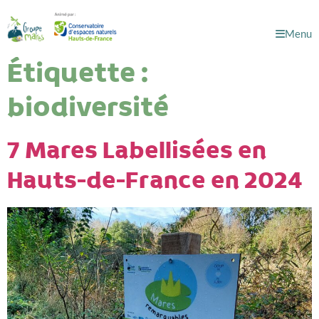
Menu
Étiquette :
biodiversité
7 Mares Labellisées en
Hauts-de-France en 2024