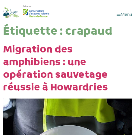
Menu
Étiquette :
crapaud
Migration des
amphibiens : une
opération sauvetage
réussie à Howardries