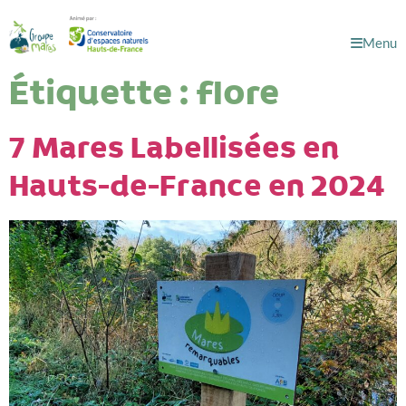
Menu
Étiquette :
flore
7 Mares Labellisées en
Hauts-de-France en 2024