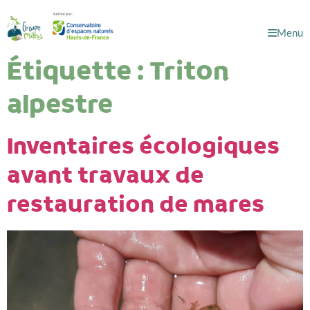
Menu
Étiquette :
Triton
alpestre
Inventaires écologiques
avant travaux de
restauration de mares