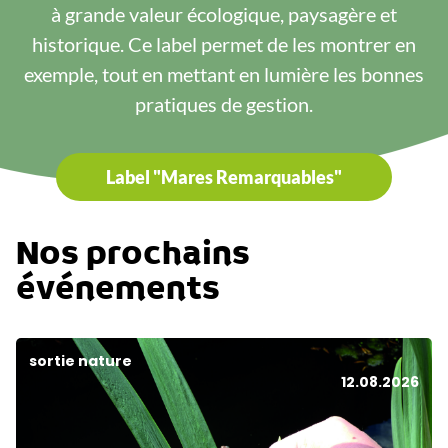
à grande valeur écologique, paysagère et
historique. Ce label permet de les montrer en
exemple, tout en mettant en lumière les bonnes
pratiques de gestion.
Label "Mares Remarquables"
Nos prochains
événements
sortie nature
12.08.2026