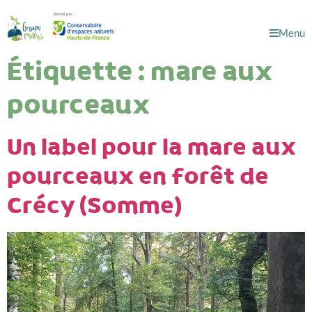
Menu
Étiquette :
mare aux
pourceaux
Un label pour la mare aux
pourceaux en forêt de
Crécy (Somme)