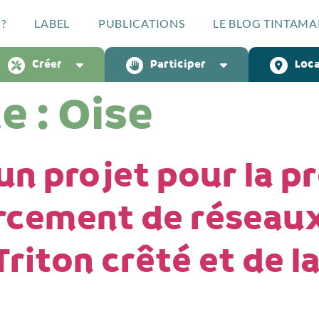
?
LABEL
PUBLICATIONS
LE BLOG TINTAMA
Créer
Participer
Loca
e :
Oise
n projet pour la p
orcement de réseau
riton crêté et de l