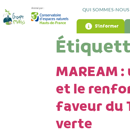
QUI SOMMES-NOUS 
S’informer
Étiquett
MAREAM : u
et le renf
faveur du T
verte