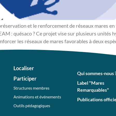
éservation et le renforcement de réseaux mares en fa
AM : quésaco ? Ce projet vise sur plusieurs unités h
enforcer les réseaux de mares favorables à deux espèce
Localiser
Qui sommes-nous 
Participer
Label "Mares
Structures membres
Remarquables"
Animations et événements
Publications offici
Outils pédagogiques