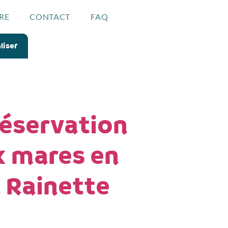
RE
CONTACT
FAQ
liser
réservation
x mares en
a Rainette