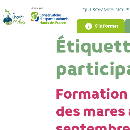
QUI SOMMES-NOUS 
S’informer
Étiquett
particip
Formation
des mares 
septembre 