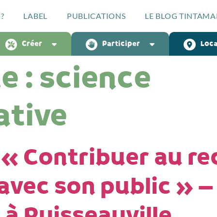
?
LABEL
PUBLICATIONS
LE BLOG TINTAMA
Créer
Participer
Loca
e :
science
ative
 « Contribuer au r
avec son public » –
à Ruisseauville