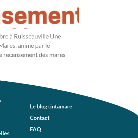
bre à Ruisseauville Une
 Mares, animé par le
 de recensement des mares
?
Le blog tintamare
Contact
FAQ
elles