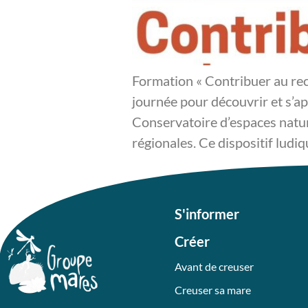
Formation « Contribuer au re
journée pour découvrir et s’ap
Conservatoire d’espaces natur
régionales. Ce dispositif ludiq
S'informer
Créer
Avant de creuser
Creuser sa mare