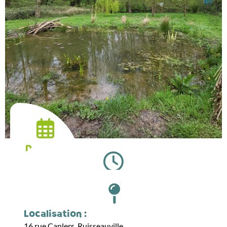
Date :
14.01.2026
Horaires :
14:00
Localisation :
16 rue Canlers, Ruisseauville