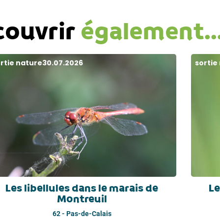
couvrir
également..
rtie nature
30.07.2026
sortie
Les libellules dans le marais de
Le
Montreuil
62 - Pas-de-Calais