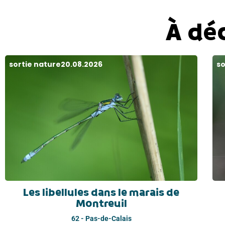
À dé
sortie nature
20.08.2026
so
Les libellules dans le marais de
Montreuil
62 - Pas-de-Calais