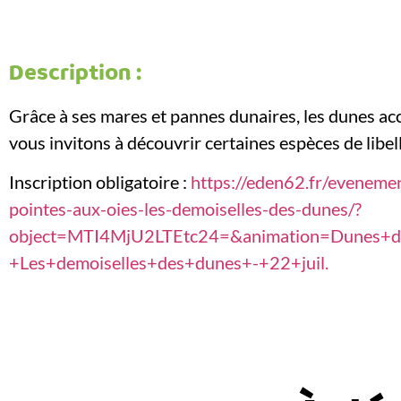
Description :
Grâce à ses mares et pannes dunaires, les dunes acc
vous invitons à découvrir certaines espèces de libell
Inscription obligatoire :
https://eden62.fr/eveneme
pointes-aux-oies-les-demoiselles-des-dunes/?
object=MTI4MjU2LTEtc24=&animation=Dunes+de
+Les+demoiselles+des+dunes+-+22+juil.