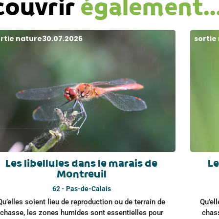
couvrir
également..
rtie nature
30.07.2026
sortie
Les libellules dans le marais de
Le
Montreuil
62 - Pas-de-Calais
Qu’elles soient lieu de reproduction ou de terrain de
Qu’ell
chasse, les zones humides sont essentielles pour
chas