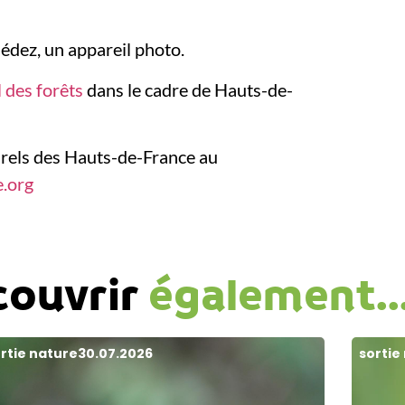
sédez, un appareil photo.
l des forêts
dans le cadre de Hauts-de-
urels des Hauts-de-France au
.org
couvrir
également..
rtie nature
30.07.2026
sortie