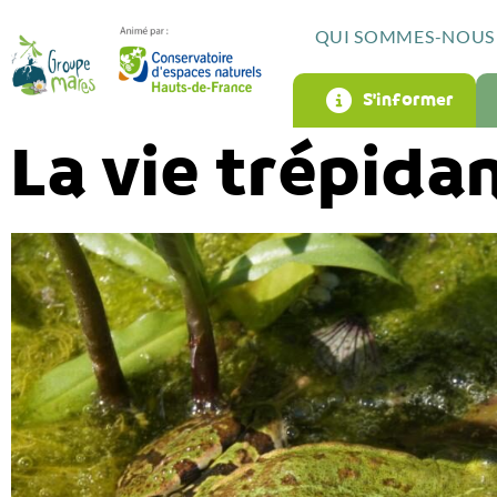
QUI SOMMES-NOUS 
S’informer
La vie trépida