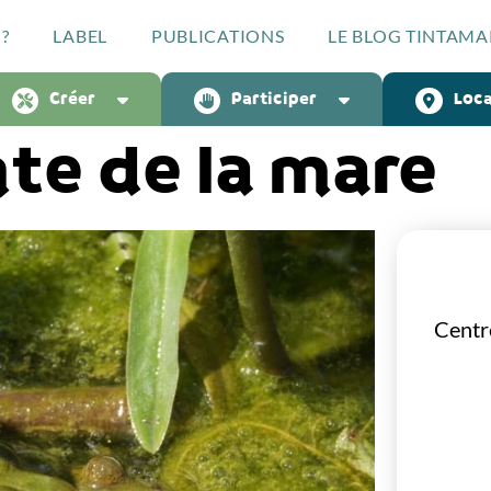
?
LABEL
PUBLICATIONS
LE BLOG TINTAMA
Créer
Participer
Loca
nte de la mare
Centr