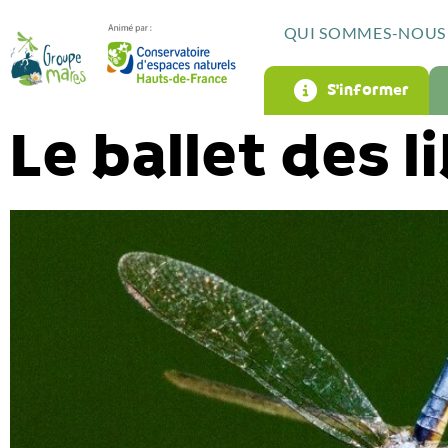
QUI SOMMES-NOUS 
S’informer
Le ballet des l