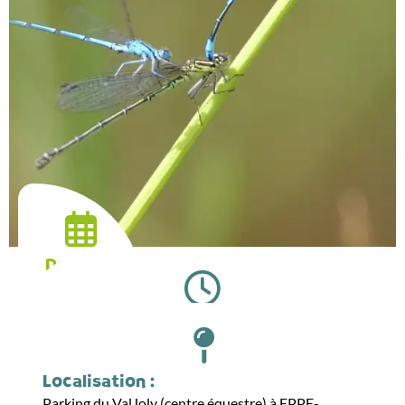
Date :
08.07.2026
Horaires :
15:00
Localisation :
Parking du ValJoly (centre équestre) à EPPE-