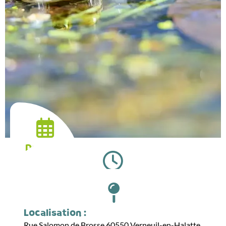
Date :
07.06.2026
Horaires :
10:00
Localisation :
Rue Salomon de Brosse 60550 Verneuil-en-Halatte