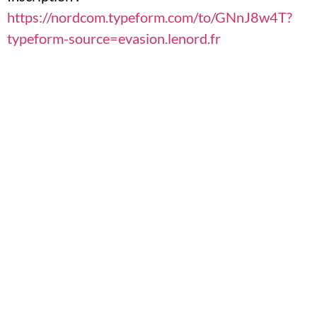
https://nordcom.typeform.com/to/GNnJ8w4T?
typeform-source=evasion.lenord.fr